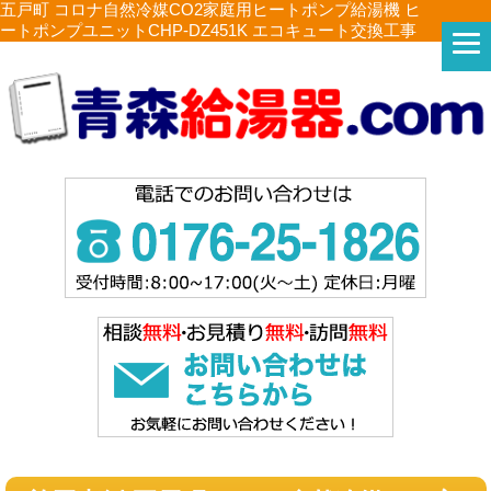
五戸町 コロナ自然冷媒CO2家庭用ヒートポンプ給湯機 ヒ
ートポンプユニットCHP-DZ451K エコキュート交換工事