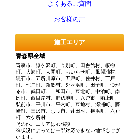
よくあるご質問
お客様の声
施工エリア
青森県全域
青森市、鰺ケ沢町、今別町、田舎館村、板柳
町、大鰐町、大間町、おいらせ町、風間浦村、
黒石市、五所川原市、五戸町、佐井村、三戸
町、七戸町、新郷村、外ヶ浜町、田子町、つが
る市、鶴田町、十和田市、東北町、中泊町、南
部町、西目屋村、野辺地町、八戸市、階上町、
弘前市、平川市、平内町、東通村、深浦町、藤
崎町、三沢市、むつ市、蓬田村、横浜町、六戸
町、六ケ所村
その他、エリアは応相談。
※状況によっては一部対応できない地域もござ
います。