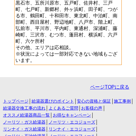
黒石市、五所川原市、五戸町、佐井村、三戸
町、七戸町、新郷村、外ヶ浜町、田子町、つが
る市、鶴田町、十和田市、東北町、中泊町、南
部町、西目屋村、野辺地町、八戸市、階上町、
弘前市、平川市、平内町、東通村、深浦町、藤
崎町、三沢市、むつ市、蓬田村、横浜町、六戸
町、六ケ所村
その他、エリアは応相談。
※状況によっては一部対応できない地域もござ
います。
ページTOPに戻る
トップページ
給湯器選びのポイント
安心の資格と保証
施工事例
給湯器交換工事の流れ
よくあるご質問
お客様の声
オススメ給湯器商品一覧
お得なキャンペーン
ノーリツ・ガス給湯器
ノーリツ・エコジョーズ
リンナイ・ガス給湯器
リンナイ・エコジョーズ