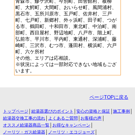
青森市、鰺ケ沢町、今別町、田舎館村、板柳
町、大鰐町、大間町、おいらせ町、風間浦村、
黒石市、五所川原市、五戸町、佐井村、三戸
町、七戸町、新郷村、外ヶ浜町、田子町、つが
る市、鶴田町、十和田市、東北町、中泊町、南
部町、西目屋村、野辺地町、八戸市、階上町、
弘前市、平川市、平内町、東通村、深浦町、藤
崎町、三沢市、むつ市、蓬田村、横浜町、六戸
町、六ケ所村
その他、エリアは応相談。
※状況によっては一部対応できない地域もござ
います。
ページTOPに戻る
トップページ
給湯器選びのポイント
安心の資格と保証
施工事例
給湯器交換工事の流れ
よくあるご質問
お客様の声
オススメ給湯器商品一覧
お得なキャンペーン
ノーリツ・ガス給湯器
ノーリツ・エコジョーズ