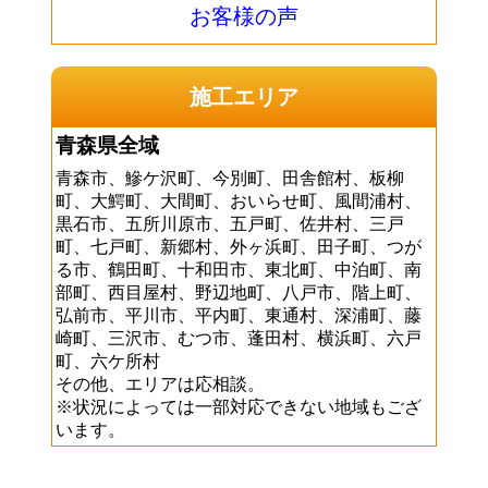
お客様の声
施工エリア
青森県全域
青森市、鰺ケ沢町、今別町、田舎館村、板柳
町、大鰐町、大間町、おいらせ町、風間浦村、
黒石市、五所川原市、五戸町、佐井村、三戸
町、七戸町、新郷村、外ヶ浜町、田子町、つが
る市、鶴田町、十和田市、東北町、中泊町、南
部町、西目屋村、野辺地町、八戸市、階上町、
弘前市、平川市、平内町、東通村、深浦町、藤
崎町、三沢市、むつ市、蓬田村、横浜町、六戸
町、六ケ所村
その他、エリアは応相談。
※状況によっては一部対応できない地域もござ
います。