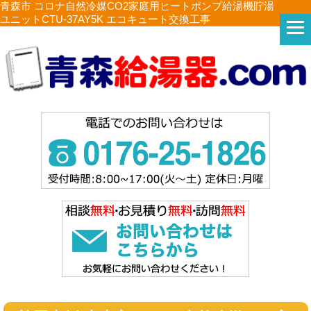
青森市 コロナ自然冷媒CO2家庭用ヒートポンプ給湯機貯湯
ユニットCTU-37AY5K エコキュート交換工事