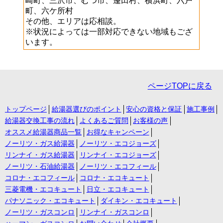
崎町、三沢市、むつ市、蓬田村、横浜町、六戸
町、六ケ所村
その他、エリアは応相談。
※状況によっては一部対応できない地域もござ
います。
ページTOPに戻る
トップページ
給湯器選びのポイント
安心の資格と保証
施工事例
給湯器交換工事の流れ
よくあるご質問
お客様の声
オススメ給湯器商品一覧
お得なキャンペーン
ノーリツ・ガス給湯器
ノーリツ・エコジョーズ
リンナイ・ガス給湯器
リンナイ・エコジョーズ
ノーリツ・石油給湯器
ノーリツ・エコフィール
コロナ・エコフィール
コロナ・エコキュート
三菱電機・エコキュート
日立・エコキュート
パナソニック・エコキュート
ダイキン・エコキュート
ノーリツ・ガスコンロ
リンナイ・ガスコンロ