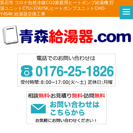
黒石市 コロナ自然冷媒CO2家庭用ヒートポンプ給湯機 貯
湯ユニットCTU-37AY5K,ヒートポンプユニットCHO-
Y454K 給湯器交換工事