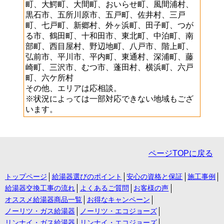
町、大鰐町、大間町、おいらせ町、風間浦村、
黒石市、五所川原市、五戸町、佐井村、三戸
町、七戸町、新郷村、外ヶ浜町、田子町、つが
る市、鶴田町、十和田市、東北町、中泊町、南
部町、西目屋村、野辺地町、八戸市、階上町、
弘前市、平川市、平内町、東通村、深浦町、藤
崎町、三沢市、むつ市、蓬田村、横浜町、六戸
町、六ケ所村
その他、エリアは応相談。
※状況によっては一部対応できない地域もござ
います。
ページTOPに戻る
トップページ
給湯器選びのポイント
安心の資格と保証
施工事例
給湯器交換工事の流れ
よくあるご質問
お客様の声
オススメ給湯器商品一覧
お得なキャンペーン
ノーリツ・ガス給湯器
ノーリツ・エコジョーズ
リンナイ・ガス給湯器
リンナイ・エコジョーズ